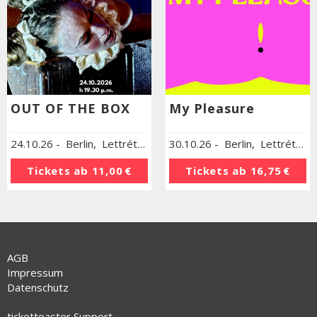
OUT OF THE BOX
My Pleasure
24.10.26
-
Berlin
,
Lettrétage in der Veteranenstr.
30.10.26
-
Berlin
,
Lettrétage in der Veteranenstr.
Tickets ab
11,00 €
Tickets ab
16,75 €
AGB
Impressum
Datenschutz
tickettoaster Support