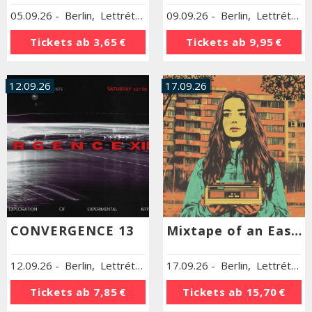
05.09.26
-
Berlin
,
Lettrétage in der Veteranenstr.
09.09.26
-
Berlin
,
Lettrétage in der Veteranenstr.
Tickets ab
3,65 €
Tickets ab
9,95 €
12.09.26
17.09.26
CONVERGENCE 13
Mixtape of an Eastern Girl
12.09.26
-
Berlin
,
Lettrétage in der Veteranenstr.
17.09.26
-
Berlin
,
Lettrétage in der Veteranenstr.
Tickets ab
7,85 €
Tickets ab
15,70 €