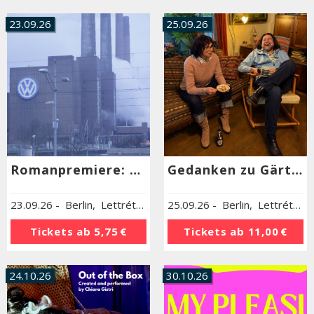
23.09.26
25.09.26
Romanpremiere: Felix Geiser, „Werkstadt“
Gedanken zu Gärten, sehr weit links
23.09.26
-
Berlin
,
Lettrétage in der Veteranenstr.
25.09.26
-
Berlin
,
Lettrétage in der Veteranenstr.
Tickets ab
5,75 €
Tickets ab
11,00 €
24.10.26
30.10.26